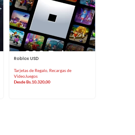
AGOT
ADO
Apex Legends Mobile
Recargas de VideoJuegos
Desde
Bs.
1.720,00