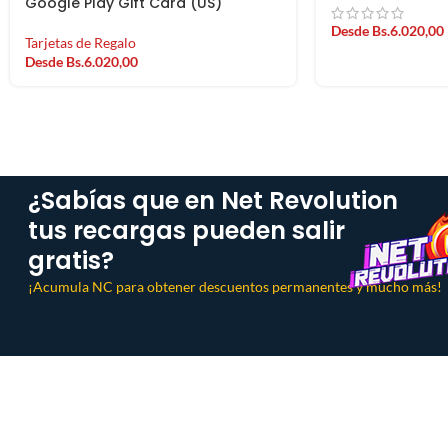
Google Play Gift Card (US)
Desde
Bs.
6.020,00
Tarjetas de Regalo
Desde
Bs.
6.020,00
¿Sabías que en Net Revolution
tus recargas pueden salir
gratis?
¡Acumula NC para obtener descuentos permanentes y mucho más!