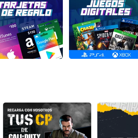
Tarjetas
Juegos
de
Digitales
Regalo