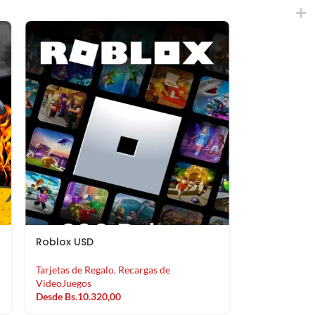
Roblox USD
Tarjetas de Regalo
,
Recargas de
VideoJuegos
Desde
Bs.
10.320,00