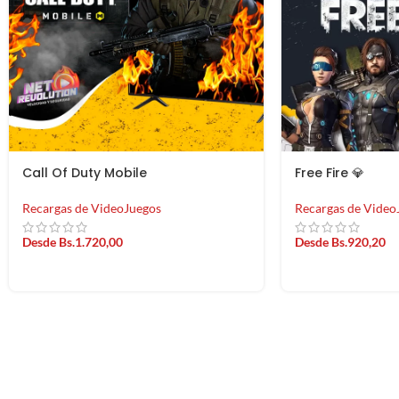
PUBG Mobile
Minecraft Minec
Recargas de VideoJuegos
Recargas de Video
Desde
Bs.
10.320,0
Desde
Bs.
1.720,00