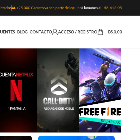
letados
👥 +25,000 Gamers ya son parte del equipo
Llamanos al
+58-412-055-7754
CUENTES
BLOG
CONTACTO
ACCESO / REGISTRO
BS.
0,00