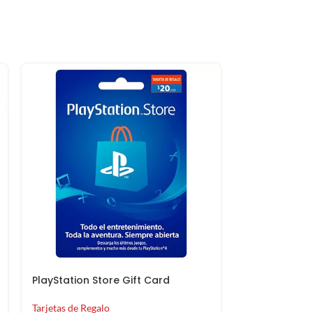
PlayStation Store Gift Card
Nintendo eSh
Tarjetas de Regalo
Tarjetas de Reg