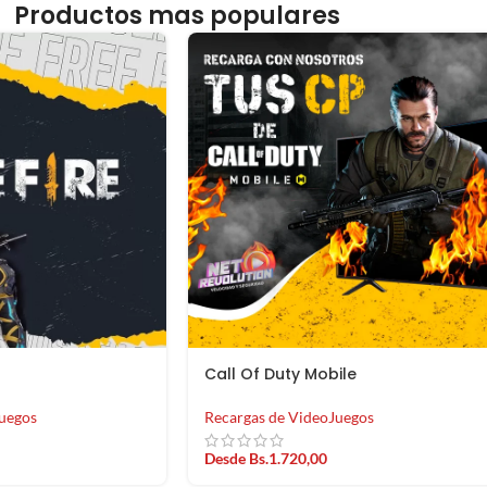
Productos mas populares
Call Of Duty Mobile
uegos
Recargas de VideoJuegos
Desde
Bs.
1.720,00