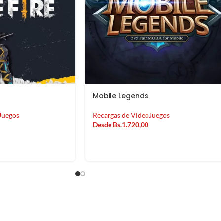
AGOT
oins
ADO
Juegos
Fortnite V-Bucks
0
Recargas de VideoJuegos
Desde
Bs.
12.040,00