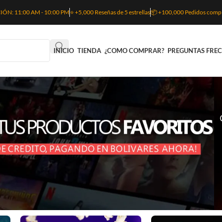
N: 11:00 AM - 10:00 PM
⭐ +5,000 Reseñas de 5 estrellas
📦 +100,000 Pedidos comp
INICIO
TIENDA
¿COMO COMPRAR?
PREGUNTAS FRE