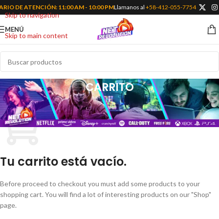
 TUS VIDEOJUEGOS FAVORITOS EN VENEZUELA
ARIO DE ATENCIÓN: 11:00 AM - 10:00 PM
Llamanos al
🕛
+58-412-055-7754
HORARIO DE ATENCIÓN: 11:
Skip to navigation
MENÚ
Skip to main content
CARRITO
Tu carrito está vacío.
Before proceed to checkout you must add some products to your
shopping cart. You will find a lot of interesting products on our "Shop"
page.