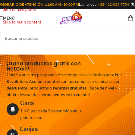
ECARGA TUS VIDEOJUEGOS FAVORITOS EN VENEZUELA
 HORARIO DE ATENCIÓN: 11:00 AM - 10:00 PM
Llamanos al
🕛
+58-412-055-7754
HORARIO DE ATENCIÓ
Skip to navigation
MENÚ
Skip to main content
¡Gana productos gratis con
NetCoin!
Unete a nuestro programa de recompensas exclusivo para Net
Revolution. Acumula puntos con tus compras y canjealas por
descuentos, productos o recargas gratuitas. ¡Sube de nivel y
obtén descuentos permanentes en tu cuenta!
Gana
1 NC por cada $ consumido en la
plataforma.
Canjea