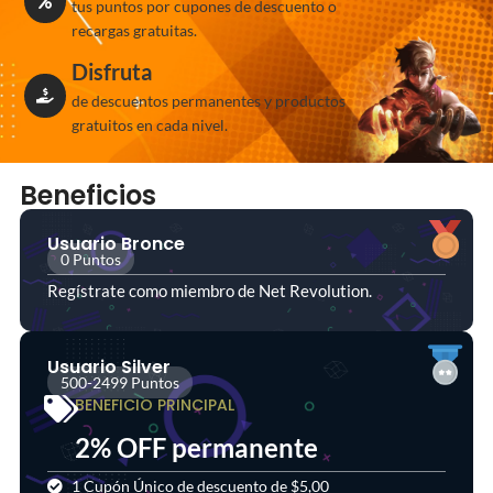
tus puntos por cupones de descuento o
recargas gratuitas.
Disfruta
de descuentos permanentes y productos
gratuitos en cada nivel.
Beneficios
Usuario Bronce
0 Puntos
Regístrate como miembro de Net Revolution.
Usuario Silver
500-2499 Puntos
BENEFICIO PRINCIPAL
2% OFF permanente
1 Cupón Único de descuento de $5,00